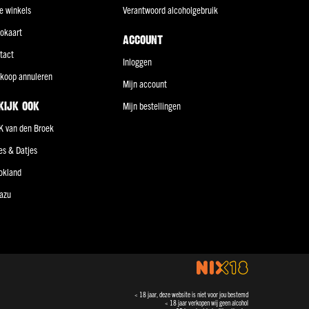
e winkels
Verantwoord alcoholgebruik
okaart
ACCOUNT
tact
Inloggen
koop annuleren
Mijn account
KIJK OOK
Mijn bestellingen
K van den Broek
jes & Datjes
okland
azu
< 18 jaar, deze website is niet voor jou bestemd
< 18 jaar verkopen wij geen alcohol