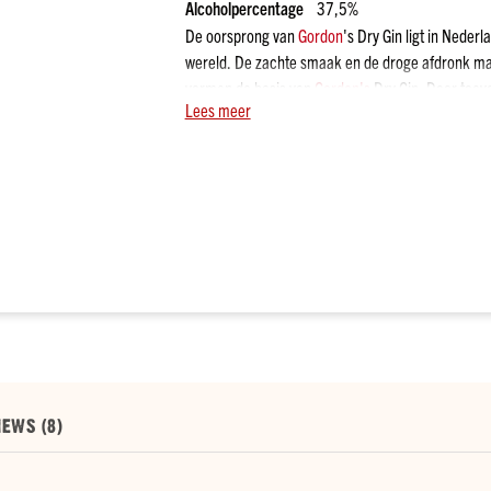
Alcoholpercentage
37,5%
De oorsprong van
Gordon
's Dry Gin ligt in Nede
wereld. De zachte smaak en de droge afdronk mak
vormen de basis van
Gordon's
Dry Gin. Door toevoe
Lees meer
eigen unieke smaak.
Klik hier
voor meer over Gin.
IEWS (
8
)