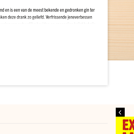
rland en is een van de meest bekende en gedronken gin ter
en deze drank zo geliefd. Verfrissende jeneverbessen
ging van natuurlijke kruiden en specerijen krijgt het zijn