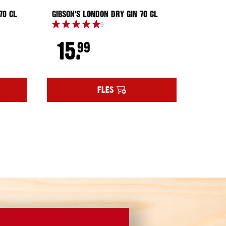
N 70 CL
GIBSON'S LONDON DRY GIN 70 CL
DAMRA
9
15.
99
ELDERS
FLES