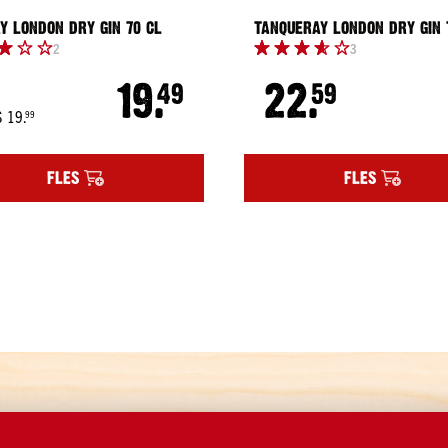
Y LONDON DRY GIN 70 CL
TANQUERAY LONDON DRY GI
2
3
19.
22.
49
59
19.
S
99
Regular
Price
FLES
FLES