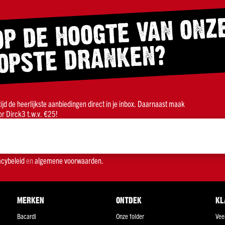
OP DE HOOGTE VAN ONZ
OPSTE DRANKEN?
ltijd de heerlijkste aanbiedingen direct in je inbox. Daarnaast maak
r Dirck3 t.w.v. €25!
acybeleid
en
algemene voorwaarden.
MERKEN
ONTDEK
KL
Bacardi
Onze folder
Vee