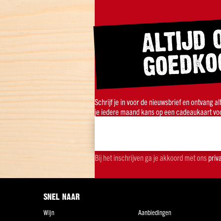
ALTIJD 
GOEDKO
Schrijf je in voor de nieuwsbrief en ontvang a
je iedere maand kans op een cadeaukaart voo
Bij het inschrijven ga je akkoord met ons
priv
SNEL NAAR
Wijn
Aanbiedingen