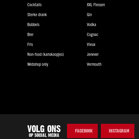
Cocktails
XXL Flessen
Sterke drank
Gin
Bubbels
Vodka
Bier
Cognac
Fris
Vieux
Non-food (kanskoopjes)
Jenever
Webshop only
Vermouth
VOLG ONS
FACEBOOK
INSTAGRAM
OP SOCIAL MEDIA