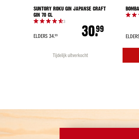
SUNTORY ROKU GIN JAPANSE CRAFT
BOMBA
GIN 70 CL
3
30.
99
34.
ELDERS
ELDER
99
Regular
Price
Tijdelijk uitverkocht