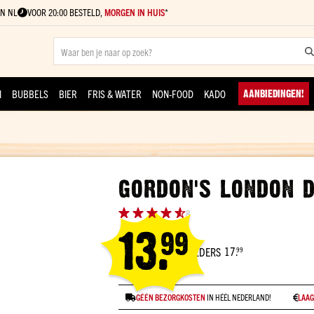
N NL
VOOR 20:00 BESTELD,
MORGEN IN HUIS
*
Review
N
BUBBELS
BIER
FRIS & WATER
NON-FOOD
KADO
AANBIEDINGEN!
Review versturen
GORDON'S LONDON D
Waardering:
8
13.
99
17.
ELDERS
99
Regular
Price
Special
GÉÉN BEZORGKOSTEN
IN HÉÉL NEDERLAND!
LAAG
Price