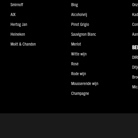
Smirnoff
Blog
Onz
AIX
Alcoholvrij
Kad
Hertog Jan
Pinot Grigio
Con
Heineken
Sauvignon Blanc
Aan
Moët & Chandon
Merlot
BE
Witte wijn
DIR
Rosé
Dit
Rode wijn
Bro
Mousserende wijn
Mic
Champagne