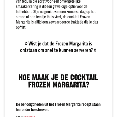
van tequila die zorgt voor een onvergetelijke
merken
smaakervaring is dit een geweldige optie voor de
liefhebber. Of je nu geniet van een zomerse dag op het
Bacardi
strand of een feestje thuis viert, de cocktail Frozen
Smirnoff
Margarita is altijd een gewaardeerde traktatie die je dag
opfrist.
Hendrick's
Johnnie
Walker
◊ Wist je dat de Frozen Margarita is
ontstaan om snel te kunnen serveren? ◊
Licor
43
Alle
merken
HOE MAAK JE DE COCKTAIL
Whisky
Soort
FROZEN MARGARITA?
Malt
Blend
Bourbon
De benodigdheden uit het Frozen Margarita recept staan
hieronder beschreven.
Alle
soorten