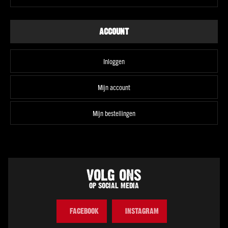
Alle
landen
ACCOUNT
Prijs
Tot
€5
Inloggen
€5
tot
Mijn account
€15
€15
Mijn bestellingen
tot
€35
€35
en
meer
VOLG ONS
Bier
OP SOCIAL MEDIA
Soort
Speciaalbier
FACEBOOK
INSTAGRAM
Pils