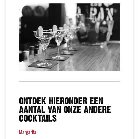
Spanje
Italië
Portugal
Griekenland
Duitsland
Zuid-
Afrika
Argentinië
Chili
Australië
ONTDEK HIERONDER EEN
Alle
landen
AANTAL VAN ONZE ANDERE
Druif
COCKTAILS
Pinot
grigio
Margarita
Chardonnay