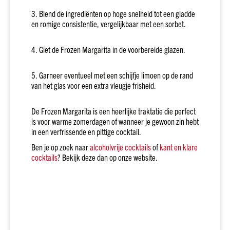
rijk
3. Blend de ingrediënten op hoge snelheid tot een gladde
Prijs
en romige consistentie, vergelijkbaar met een sorbet.
Tot
€10
4. Giet de Frozen Margarita in de voorbereide glazen.
€10
tot
€20
5. Garneer eventueel met een schijfje limoen op de rand
van het glas voor een extra vleugje frisheid.
€20
-
€30
De Frozen Margarita is een heerlijke traktatie die perfect
is voor warme zomerdagen of wanneer je gewoon zin hebt
€30
in een verfrissende en pittige cocktail.
en
meer
Ben je op zoek naar
alcoholvrije cocktails
of
kant en klare
cocktails
? Bekijk deze dan op onze website.
Webshop
only
acties!
Wijn
Soort
Wit