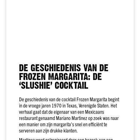
Rood
Rosé
Alcoholvrij
Port
Sherry
Wijn
overig
Hamersma
DE GESCHIEDENIS VAN DE
Over
FROZEN MARGARITA: DE
onze
‘SLUSHIE’ COCKTAIL
wijnen
Welke
De geschiedenis van de cocktail Frozen Margarita begint
wijn
in de vroege jaren 1970 in Texas, Verenigde Staten. Het
bij...
verhaal gaat dat de eigenaar van een Mexicaans
Smaak
restaurant genaamd Mariano Martinez op zoek was naar
Fris
een manier om zijn margarita's snel en efficiënt te
&
serveren aan zijn drukke klanten.
fruitig
Martinez werd geïnspireerd door een bezoek aan een