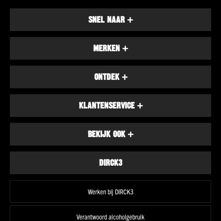
Merk
Piper-
SNEL NAAR
+
Heidsieck
Moët
&
MERKEN
+
Chandon
Freixenet
ONTDEK
+
Schlumberger
Casa
KLANTENSERVICE
+
Defra
Alle
BEKIJK OOK
+
merken
Land
Frankrijk
DIRCK3
Italië
Spanje
Werken bij DIRCK3
Oostenrijk
Verantwoord alcoholgebruik
Duitsland