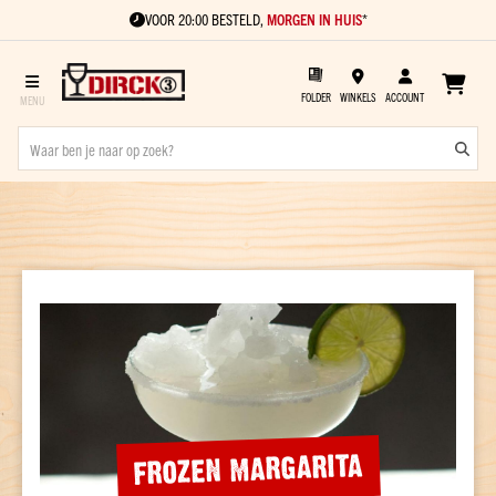
VOOR 20:00 BESTELD,
MORGEN IN HUIS
*
FOLDER
WINKELS
ACCOUNT
Sterke
drank
Soort
Gin
Vodka
Rum
Cognac
Vieux
Jenever
FROZEN MARGARITA
Kant
en