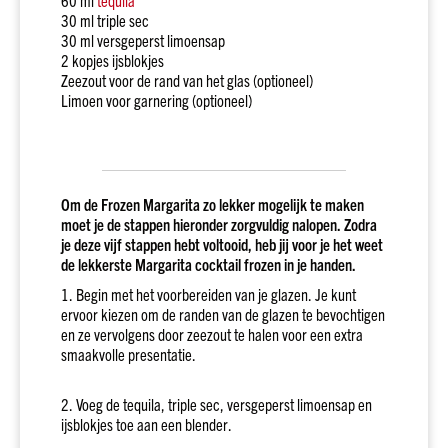
60 ml
tequila
30 ml triple sec
Land
30 ml versgeperst limoensap
Schotland
2 kopjes ijsblokjes
Ierland
Zeezout voor de rand van het glas (optioneel)
Limoen voor garnering (optioneel)
Amerika
Alle
landen
Smaak
Fruitig
Om de Frozen Margarita zo lekker mogelijk te maken
&
moet je de stappen hieronder zorgvuldig nalopen. Zodra
elegant
je deze vijf stappen hebt voltooid, heb jij voor je het weet
de lekkerste Margarita cocktail frozen in je handen.
Krachtig
&
1. Begin met het voorbereiden van je glazen. Je kunt
rokerig
ervoor kiezen om de randen van de glazen te bevochtigen
en ze vervolgens door zeezout te halen voor een extra
Kruidig
smaakvolle presentatie.
&
complex
2. Voeg de tequila, triple sec, versgeperst limoensap en
Vol
ijsblokjes toe aan een blender.
&