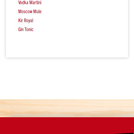
Vodka Martini
Sauvignon
Moscow Mule
Blanc
Kir Royal
Gruner
Veltliner
Gin Tonic
Verdejo
Merlot
Cabernet
Sauvignon
Tempranillo
Alle
druifsoorten
Riesling
Prijs
Tot
€4
€4
tot