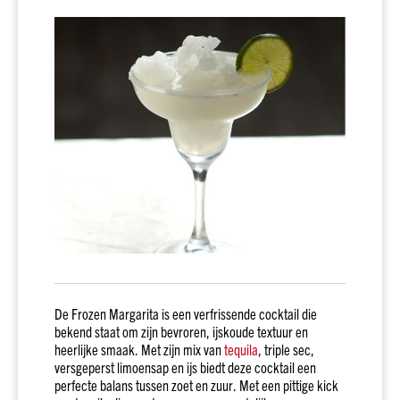
drank
kado
Over
onze
sterke
dranken
Prijs
Tot
€10
€10
tot
€20
€20
tot
€30
De Frozen Margarita is een verfrissende cocktail die
€30
bekend staat om zijn bevroren, ijskoude textuur en
en
heerlijke smaak. Met zijn mix van
tequila
, triple sec,
meer
versgeperst limoensap en ijs biedt deze cocktail een
Merk
perfecte balans tussen zoet en zuur. Met een pittige kick
Dirck3