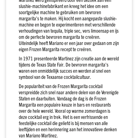
wit
slushie-machinefabrikant en kreeg het idee om een
Vol
soortgelijke machine te gebruiken om bevroren
wit
margarita's te maken. Hij kocht een aangepaste slushie-
machine en begon te experimenteren met verschillende
Droog
verhoudingen van tequila, triple sec, vers limoensap en ijs
wit
om de perfecte bevroren margarita te creëren.
Halfzoet
Uiteindelijk heeft Mariano er een jaar over gedaan om zijn
wit
eigen Frozen Margarita recept te creëren.
Soepel
In 1971 presenteerde Martinez zijn creatie aan de wereld
rood
tijdens de Texas State Fair. De bevroren margarita's
waren een onmiddellijk succes en werden al snel een
Stevig
symbool van de Texaanse cocktailcultuur.
rood
De populariteit van de Frozen Margarita cocktail
Fris
verspreidde zich snel naar andere delen van de Verenigde
&
Staten en daarbuiten. Vandaag de dag is de Frozen
fruitig
Margarita een populaire keuze in bars en restaurants
rosé
over de hele wereld. Vooral op warme zomerdagen is
Alle
deze cocktail erg in trek. Het is een verfrissende en
smaken
feestelijke cocktail die geliefd is bij mensen van alle
leeftijden en een herinnering aan het innovatieve denken
Land
van Mariano Martinez.
Frankrijk