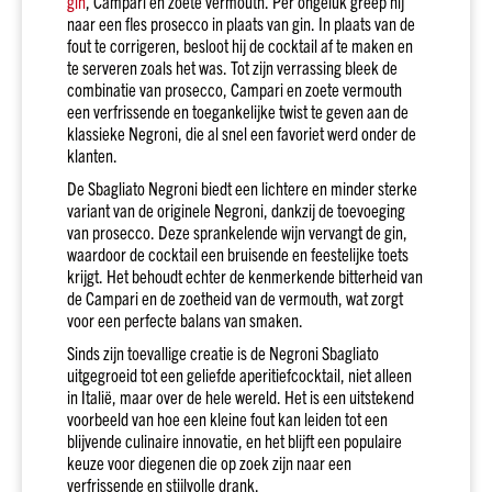
gin
, Campari en zoete vermouth. Per ongeluk greep hij
naar een fles prosecco in plaats van gin. In plaats van de
Spanje
fout te corrigeren, besloot hij de cocktail af te maken en
Italië
te serveren zoals het was. Tot zijn verrassing bleek de
combinatie van prosecco, Campari en zoete vermouth
Portugal
een verfrissende en toegankelijke twist te geven aan de
Griekenland
klassieke Negroni, die al snel een favoriet werd onder de
klanten.
Duitsland
De Sbagliato Negroni biedt een lichtere en minder sterke
Zuid-
variant van de originele Negroni, dankzij de toevoeging
Afrika
van prosecco. Deze sprankelende wijn vervangt de gin,
Argentinië
waardoor de cocktail een bruisende en feestelijke toets
krijgt. Het behoudt echter de kenmerkende bitterheid van
Chili
de Campari en de zoetheid van de vermouth, wat zorgt
Australië
voor een perfecte balans van smaken.
Alle
Sinds zijn toevallige creatie is de Negroni Sbagliato
landen
uitgegroeid tot een geliefde aperitiefcocktail, niet alleen
in Italië, maar over de hele wereld. Het is een uitstekend
Druif
voorbeeld van hoe een kleine fout kan leiden tot een
Pinot
blijvende culinaire innovatie, en het blijft een populaire
grigio
keuze voor diegenen die op zoek zijn naar een
Chardonnay
verfrissende en stijlvolle drank.