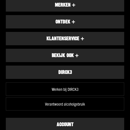
Alcoholvrij
MERKEN
+
Cider
Alle
ONTDEK
+
bieren
Over
KLANTENSERVICE
+
onze
bieren
Merk
BEKIJK OOK
+
Alfa
Gulpener
DIRCK3
Bavaria
La
Werken bij DIRCK3
Chouffe
La
Verantwoord alcoholgebruik
Trappe
Texels
ACCOUNT
Land