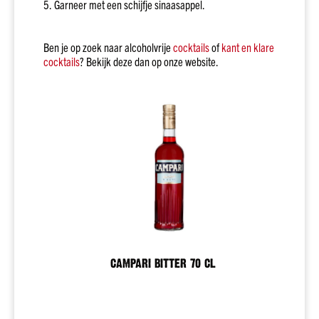
rijk
5. Garneer met een schijfje sinaasappel.
Prijs
Tot
Ben je op zoek naar alcoholvrije
cocktails
of
kant en klare
€10
cocktails
? Bekijk deze dan op onze website.
€10
tot
€20
€20
-
€30
€30
en
meer
Webshop
only
acties!
CAMPARI BITTER 70 CL
Wijn
Soort
Wit