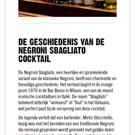
wit
Vol
wit
Droog
wit
DE GESCHIEDENIS VAN DE
Halfzoet
wit
NEGRONI SBAGLIATO
COCKTAIL
Soepel
rood
Stevig
De Negroni Sbagliato, een heerlijke en sprankelende
rood
variant van de klassieke Negroni, heeft een charmante en
toevallige geschiedenis. Het verhaal begint in de vroege
Fris
jaren 1970 in de Bar Basso in Milaan, een van de meest
&
iconische cocktailbars in Italië. De naam "Sbagliato"
fruitig
betekent letterlijk "verkeerd" of "fout" in het Italiaans,
rosé
wat perfect past bij de oorsprong van deze cocktail.
Alle
De legende vertelt dat een bartender, Mirko Stocchetto,
smaken
bezig was met het bereiden van een traditionele Negroni,
Land
die normaal gesproken wordt gemaakt met gelijke delen
Frankrijk