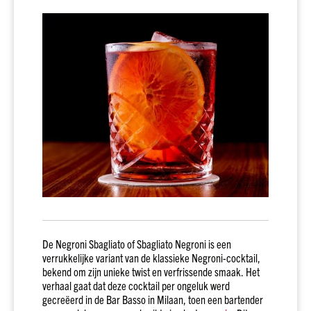
drank
kado
Over
onze
sterke
dranken
Prijs
Tot
€10
€10
tot
€20
€20
tot
€30
De Negroni Sbagliato of Sbagliato Negroni is een
€30
verrukkelijke variant van de klassieke Negroni-cocktail,
en
bekend om zijn unieke twist en verfrissende smaak. Het
meer
verhaal gaat dat deze cocktail per ongeluk werd
Merk
gecreëerd in de Bar Basso in Milaan, toen een bartender
Dirck3