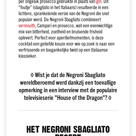
per ongeluk prosecco gebruikte in plaats van
gin
. Dit
merken
"foutje" (sbagliato in het Italiaans) resulteerde in een
lichtere, sprankelende versie van de Negroni die snel
Bacardi
populair werd. De Negroni Sbagliato combineert
Smirnoff
vermouth
, Campari en prosecco, wat een evenwichtige
mix van bitterheid, zoetheid en bruisende frisheid
Hendrick's
oplevert. Perfect voor aperitiefmomenten, is deze
Johnnie
cocktail een geliefde keuze voor wie op zoek is naar een
Walker
verfrissende en toegankelijke twist op een Italiaanse
klassieker.
Licor
43
Alle
◊ Wist je dat de Negroni Sbagliato
merken
wereldberoemd werd dankzij een toevallige
Whisky
opmerking in een interview met de populaire
Soort
televisieserie "House of the Dragon"? ◊
Malt
Blend
Bourbon
HET NEGRONI SBAGLIATO
Alle
soorten