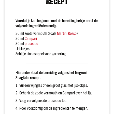
RECEPT
Land
Schotland
Ierland
Voordat je kan beginnen met de bereiding heb je eerst de
volgende ingrediënten nodig.
Amerika
30 ml zoete vermouth (zoals
Martini Rosso
)
Alle
30 ml
Campari
landen
30 ml
prosecco
Smaak
IJsblokjes
Fruitig
Schijfje sinaasappel voor garnering
&
elegant
Krachtig
Hieronder staat de bereiding volgens het Negroni
&
Sbagliato recept.
rokerig
1. Vul een wijnglas of een groot glas met ijsblokjes.
Kruidig
&
2. Schenk de zoete vermouth en Campari over het ijs.
complex
3. Voeg vervolgens de prosecco toe.
Vol
4. Roer voorzichtig om de ingrediënten te mengen.
&