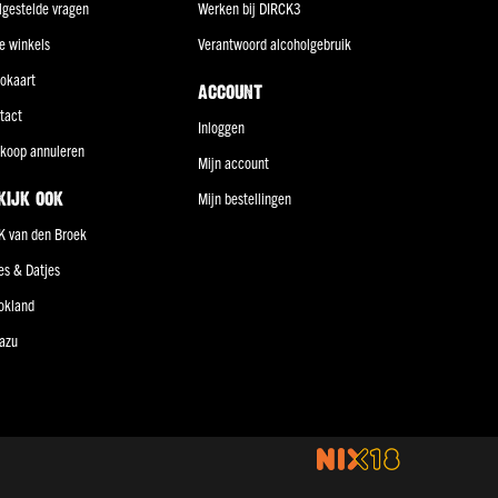
lgestelde vragen
Werken bij DIRCK3
e winkels
Verantwoord alcoholgebruik
okaart
ACCOUNT
tact
Inloggen
koop annuleren
Mijn account
KIJK OOK
Mijn bestellingen
K van den Broek
jes & Datjes
okland
azu