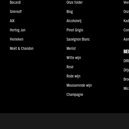
Bacardi
Onze folder
Vee
Smirnoff
Blog
Onz
AIX
Alcoholvrij
Kad
Hertog Jan
Pinot Grigio
Con
Heineken
Sauvignon Blanc
Aan
Moët & Chandon
Merlot
BE
Witte wijn
DIR
Rosé
Dit
Rode wijn
Bro
Mousserende wijn
Mic
Champagne