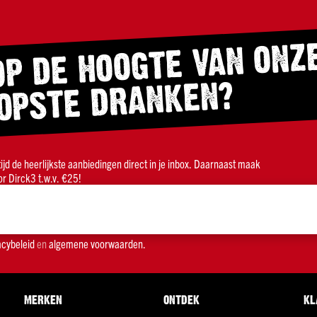
OP DE HOOGTE VAN ONZ
OPSTE DRANKEN?
ltijd de heerlijkste aanbiedingen direct in je inbox. Daarnaast maak
r Dirck3 t.w.v. €25!
acybeleid
en
algemene voorwaarden.
MERKEN
ONTDEK
KL