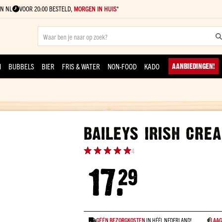
N NL
VOOR 20:00 BESTELD,
MORGEN IN HUIS
*
Review
N
BUBBELS
BIER
FRIS & WATER
NON-FOOD
KADO
AANBIEDINGEN!
Review versturen
BAILEYS IRISH CRE
Waardering:
4
17.
29
GÉÉN BEZORGKOSTEN
IN HÉÉL NEDERLAND!
LAAG