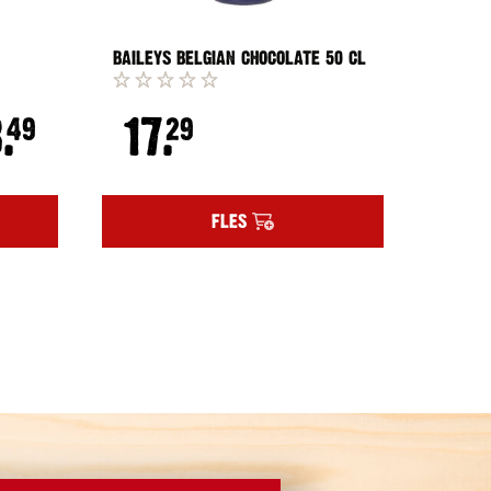
BAILEYS BELGIAN CHOCOLATE 50 CL
LICOR 
.
17.
16
49
29
FLES