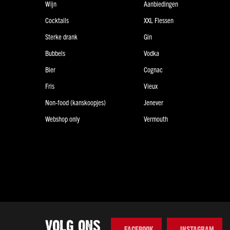
Wijn
Aanbiedingen
Cocktails
XXL Flessen
Sterke drank
Gin
Bubbels
Vodka
Bier
Cognac
Fris
Vieux
Non-food (kanskoopjes)
Jenever
Webshop only
Vermouth
VOLG ONS
FACEBOOK
INSTAGRAM