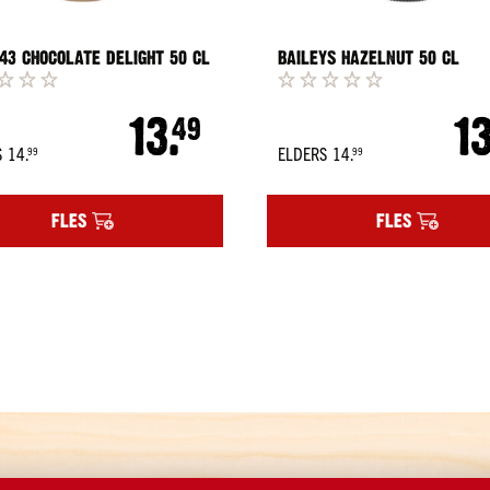
 43 CHOCOLATE DELIGHT 50 CL
BAILEYS HAZELNUT 50 CL
13.
13
49
14.
14.
S
ELDERS
99
99
Regular
Regular
Price
Price
FLES
FLES