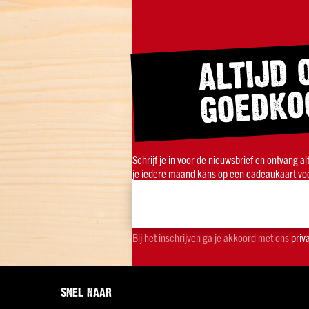
ALTIJD 
GOEDKO
Schrijf je in voor de nieuwsbrief en ontvang a
je iedere maand kans op een cadeaukaart voo
Bij het inschrijven ga je akkoord met ons
priv
SNEL NAAR