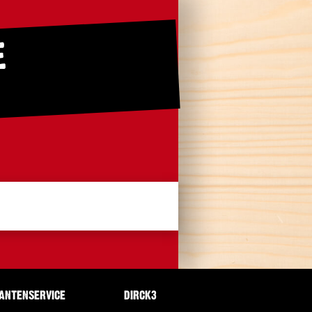
E
ANTENSERVICE
DIRCK3