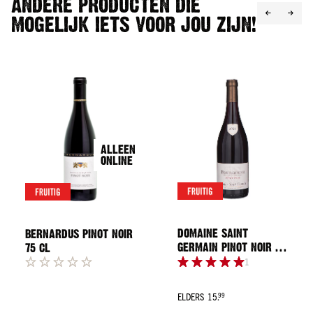
ANDERE PRODUCTEN DIE
Land
MOGELIJK IETS VOOR JOU ZIJN!
Schotland
Ierland
Amerika
Alle
landen
Smaak
Fruitig
ALLEEN
&
ONLINE
elegant
Krachtig
&
rokerig
DOMAINE SAINT
BERNARDUS PINOT NOIR
Kruidig
GERMAIN PINOT NOIR 75
75 CL
&
CL
1
complex
Vol
ELDERS
15.
99
&
Regular