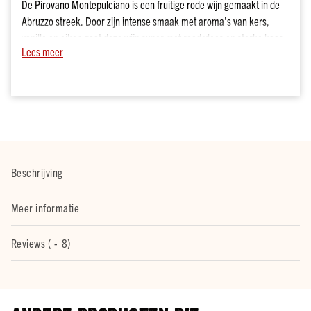
De Pirovano Montepulciano is een fruitige rode wijn gemaakt in de
merken
Abruzzo streek. Door zijn intense smaak met aroma's van kers,
Bacardi
vanille en eiken gaat deze wijn super met rood vlees en sterke kaas.
Lees meer
Heerlijk dus om te serveren tijdens een avondje borrelen met een
Smirnoff
kaasplankje.
Hendrick's
Johnnie
Walker
Licor
43
Alle
Beschrijving
merken
Whisky
Meer informatie
Soort
Malt
Reviews (
8
)
Blend
Bourbon
Alle
soorten