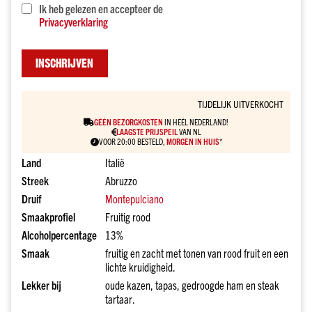
drank
Ik heb gelezen en accepteer de
kado
Privacyverklaring
Over
onze
INSCHRIJVEN
sterke
dranken
Prijs
TIJDELIJK UITVERKOCHT
Tot
GÉÉN BEZORGKOSTEN
IN HÉÉL NEDERLAND!
€10
LAAGSTE PRIJSPEIL
VAN NL
VOOR 20:00 BESTELD,
MORGEN IN HUIS
*
€10
Land
Italië
tot
€20
Streek
Abruzzo
Druif
Montepulciano
€20
tot
Smaakprofiel
Fruitig rood
€30
Alcoholpercentage
13%
€30
Smaak
fruitig en zacht met tonen van rood fruit en een
en
lichte kruidigheid.
meer
Lekker bij
oude kazen, tapas, gedroogde ham en steak
Merk
tartaar.
Dirck3