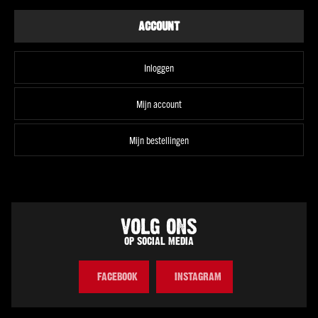
Spanje
ACCOUNT
Italië
Portugal
Inloggen
Griekenland
Mijn account
Duitsland
Zuid-
Mijn bestellingen
Afrika
Argentinië
Chili
Australië
VOLG ONS
Alle
landen
OP SOCIAL MEDIA
Druif
Pinot
FACEBOOK
INSTAGRAM
grigio
Chardonnay