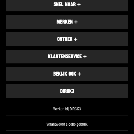
wit
SNEL NAAR
+
Vol
wit
MERKEN
+
Droog
wit
ONTDEK
+
Halfzoet
wit
Soepel
KLANTENSERVICE
+
rood
Stevig
BEKIJK OOK
+
rood
Fris
DIRCK3
&
fruitig
rosé
Werken bij DIRCK3
Alle
smaken
Verantwoord alcoholgebruik
Land
Frankrijk