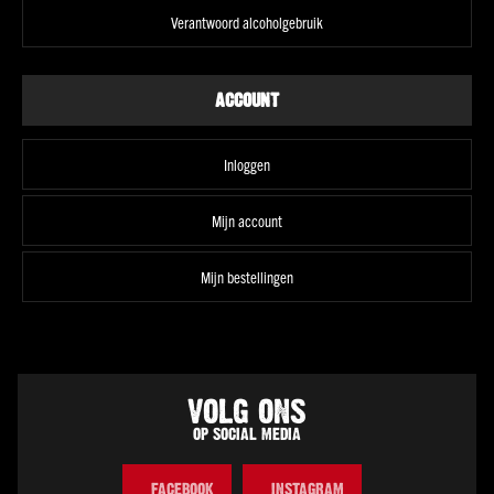
wit
Verantwoord alcoholgebruik
Vol
wit
Droog
ACCOUNT
wit
Halfzoet
Inloggen
wit
Soepel
Mijn account
rood
Stevig
Mijn bestellingen
rood
Fris
&
fruitig
rosé
VOLG ONS
Alle
OP SOCIAL MEDIA
smaken
Land
FACEBOOK
INSTAGRAM
Frankrijk