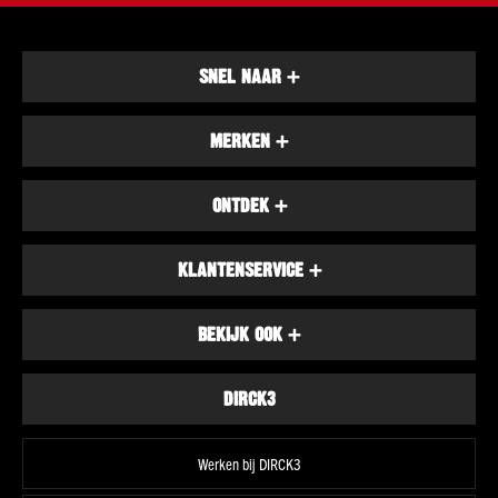
Rood
Rosé
Alcoholvrij
SNEL NAAR
+
Port
Sherry
MERKEN
+
Wijn
overig
ONTDEK
+
Hamersma
Over
KLANTENSERVICE
+
onze
wijnen
BEKIJK OOK
+
Welke
wijn
bij...
DIRCK3
Smaak
Fris
&
Werken bij DIRCK3
fruitig