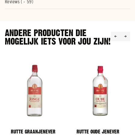
Reviews (
59
)
merken
Bacardi
Smirnoff
ANDERE PRODUCTEN DIE
Hendrick's
MOGELIJK IETS VOOR JOU ZIJN!
Johnnie
Walker
Licor
43
Alle
merken
Whisky
Soort
Malt
Blend
Bourbon
Alle
RUTTE GRAANJENEVER
RUTTE OUDE JENEVER
soorten