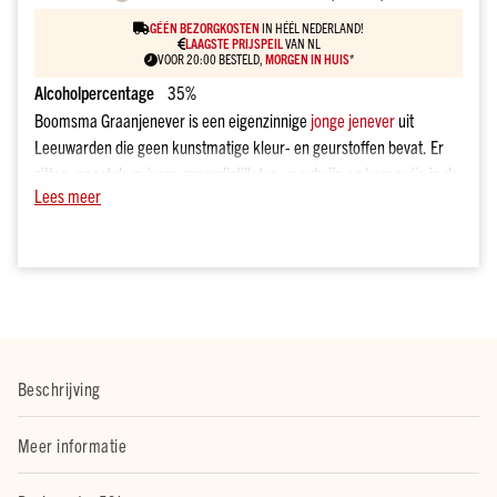
drank
kado
GÉÉN BEZORGKOSTEN
IN HÉÉL NEDERLAND!
LAAGSTE PRIJSPEIL
VAN NL
VOOR 20:00 BESTELD,
MORGEN IN HUIS
*
Over
onze
Alcoholpercentage
35%
sterke
Boomsma Graanjenever is een eigenzinnige
jonge jenever
uit
dranken
Leeuwarden die geen kunstmatige kleur- en geurstoffen bevat. Er
Prijs
zitten, naast de zuivere graandistillaten, moutwijn en korenwijn in de
Tot
Lees meer
blend, wat deze
jenever
uniek maakt. Gemaakt volgens traditioneel
€10
familierecept, heerlijk fris en elegant, met de subtiele smaak van
€10
jeneverbes en tonen van citrus en mandarijn.
tot
€20
€20
tot
€30
Beschrijving
€30
en
meer
Meer informatie
Merk
Dirck3