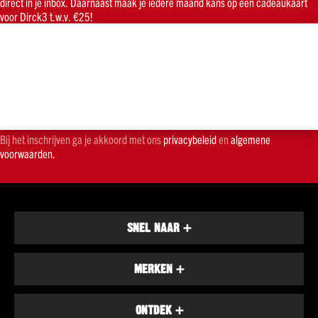
direct in je inbox. Daarnaast maak je iedere maand kans op een cadeaukaart
Rood
voor Dirck3 t.w.v. €25!
Rosé
Alcoholvrij
Port
Sherry
Wijn
overig
Bij het inschrijven ga je akkoord met ons
privacybeleid
en
algemene
Hamersma
voorwaarden.
Over
onze
wijnen
Welke
SNEL NAAR
+
wijn
bij...
Smaak
MERKEN
+
Fris
&
fruitig
ONTDEK
+