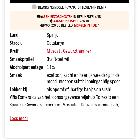
drank
BEZORGING MOGELIJK VANAF 6 FLESSEN (IN DE MIX)
kado
GÉÉN BEZORGKOSTEN
IN HÉÉL NEDERLAND!
Over
LAAGSTE PRIJSPEIL
VAN NL
onze
VOOR 20:00 BESTELD,
MORGEN IN HUIS
*
sterke
Land
Spanje
dranken
Streek
Catalunya
Prijs
Druif
Muscat
,
Gewurztraminer
Tot
€10
Smaakprofiel
(half)zoet wit
Alcoholpercentage
11%
€10
tot
Smaak
exotisch, zacht en heerlijk weelderig in de
€20
mond, met een subtiel honingachtig spoor.
€20
Lekker bij
als aperatief, hartige hapjes en sushi.
tot
Viña Esmeralda van het toonaangevende wijnhuis Torres is een
€30
Spaanse Gewürztraminer met Moscatel. De wijn is aromatisch,
€30
lichtzoet en verfijnd, met geuren van rozen, lychee en jasmijn en
en
Lees meer
smaken van abrikoos, honing en zachte kruiden. Afkomstig uit de
meer
hooggelegen wijngaarden van Penedès, combineert deze wijn
Merk
Spaanse frisheid met exotische elegantie. Perfect als aperitief of bij
Dirck3