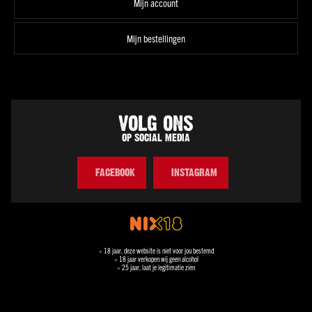
Mijn account
Spanje
Mijn bestellingen
Italië
Portugal
Griekenland
Duitsland
VOLG ONS
Zuid-
OP SOCIAL MEDIA
Afrika
Argentinië
FACEBOOK
INSTAGRAM
Chili
Australië
Alle
landen
< 18 jaar, deze website is niet voor jou bestemd
Druif
< 18 jaar verkopen wij geen alcohol
< 25 jaar, laat je legitimatie zien
Pinot
grigio
Chardonnay