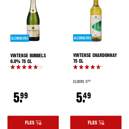
Land
Schotland
Ierland
Amerika
Alle
landen
Smaak
VINTENSE CHARDONNAY
VINTENSE BUBBELS
Fruitig
75 CL
0.0% 75 CL
&
7
19
elegant
Krachtig
ELDERS
5.
99
&
Regular
rokerig
5.
5.
Price
99
49
Kruidig
&
complex
Vol
FLES
FLES
&