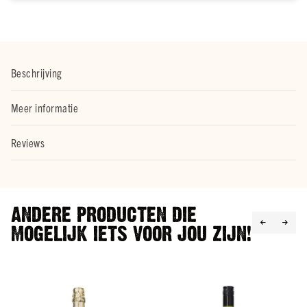
kruidige gerechten.
merken
Bacardi
Smirnoff
Beschrijving
Hendrick's
Johnnie
Meer informatie
Walker
Licor
Reviews
43
Alle
merken
Whisky
ANDERE PRODUCTEN DIE
Soort
Malt
MOGELIJK IETS VOOR JOU ZIJN!
Blend
Bourbon
Alle
soorten