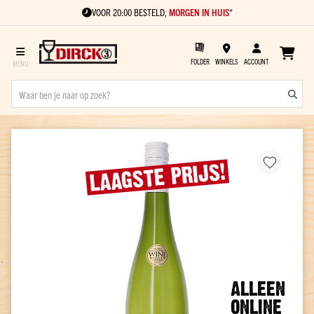
VOOR 20:00 BESTELD,
MORGEN IN HUIS
*
FOLDER
WINKELS
ACCOUNT
Sterke
drank
Ga
Soort
naar
Gin
LAAGSTE PRIJS!
het
Vodka
einde
van
Rum
de
Cognac
afbeeldingen-
gallerij
Vieux
Jenever
ALLEEN
Kant
ONLINE
en