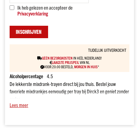
drank
Ik heb gelezen en accepteer de
kado
Privacyverklaring
Over
onze
sterke
INSCHRIJVEN
dranken
Prijs
TIJDELIJK UITVERKOCHT
Tot
€10
GÉÉN BEZORGKOSTEN
IN HÉÉL NEDERLAND!
LAAGSTE PRIJSPEIL
VAN NL
€10
VOOR 20:00 BESTELD,
MORGEN IN HUIS
*
tot
Alcoholpercentage
4.5
€20
De lekkerste mixdrank-trayen direct bij jou thuis. Bestel jouw
€20
favoriete mixdrankjes eenvoudig per tray bij Dirck3 en geniet zonder
tot
gedoe.
€30
Lees meer
Getoonde prijs is exclusief 1,80 statiegeld.
€30
en
Bestel minimaal 3 trayen, altijd in veelvouden van 3 (dus 3, 6, 9, 12,
meer
…).
Merk
Mixen mag! Combineer verschillende soorten mixdrank-trayen zoals
Dirck3