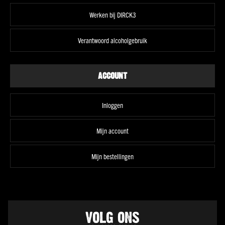
wit
Werken bij DIRCK3
Vol
wit
Verantwoord alcoholgebruik
Droog
wit
Halfzoet
ACCOUNT
wit
Soepel
rood
Inloggen
Stevig
rood
Mijn account
Fris
&
Mijn bestellingen
fruitig
rosé
Alle
smaken
VOLG ONS
Land
Frankrijk