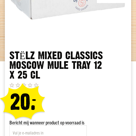
klare
cocktails
Likeuren
Tequila
Cocktails
Shots
Ga
naar
STËLZ MIXED CLASSICS
Beerenburg
het
en
MOSCOW MULE TRAY 12
begin
bitters
van
X 25 CL
Likorettes
de
en
afbeeldingen-
Waardering:
premixen
gallerij
20.
-
Vermouth
XXL
1,5
liter
Special
Bericht mij wanneer product op voorraad is
flessen
Price
Sterke