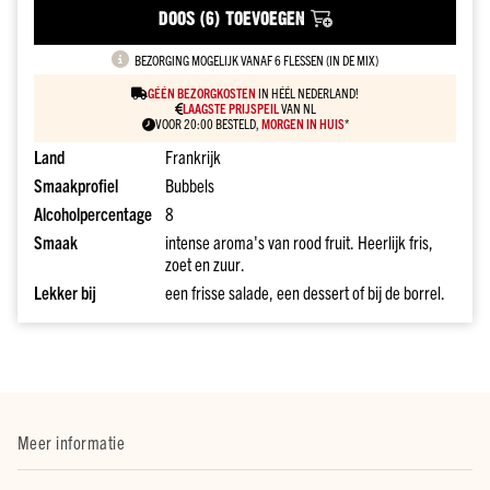
drank
DOOS (6) TOEVOEGEN
kado
Over
BEZORGING MOGELIJK VANAF 6 FLESSEN (IN DE MIX)
onze
GÉÉN BEZORGKOSTEN
IN HÉÉL NEDERLAND!
sterke
LAAGSTE PRIJSPEIL
VAN NL
VOOR 20:00 BESTELD,
MORGEN IN HUIS
*
dranken
Land
Frankrijk
Prijs
Tot
Smaakprofiel
Bubbels
€10
Alcoholpercentage
8
€10
Smaak
intense aroma's van rood fruit. Heerlijk fris,
tot
zoet en zuur.
€20
Lekker bij
een frisse salade, een dessert of bij de borrel.
€20
tot
€30
€30
en
meer
Meer informatie
Merk
Dirck3