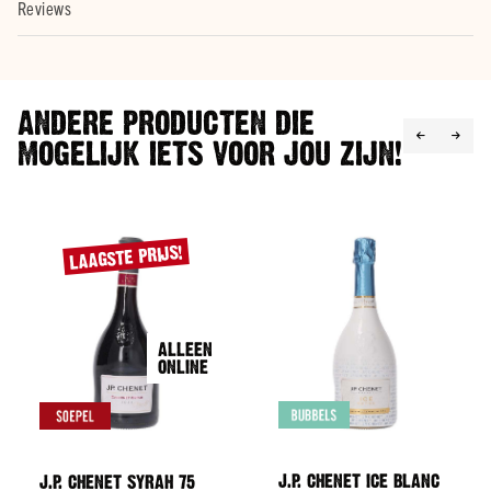
Reviews
merken
Bacardi
Smirnoff
ANDERE PRODUCTEN DIE
Hendrick's
MOGELIJK IETS VOOR JOU ZIJN!
Johnnie
Walker
Licor
43
LAAGSTE PRIJS!
Alle
merken
Whisky
Soort
ALLEEN
Malt
ONLINE
Blend
Bourbon
Alle
J.P. CHENET ICE BLANC
J.P. CHENET SYRAH 75
soorten