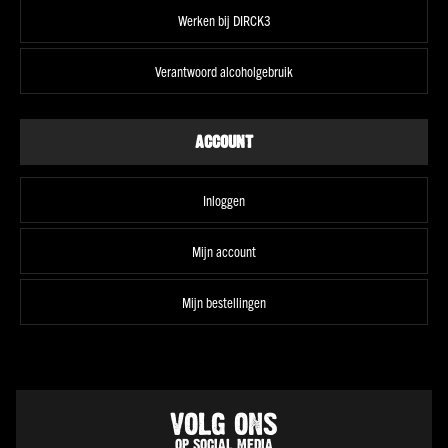
wit
Werken bij DIRCK3
Vol
wit
Verantwoord alcoholgebruik
Droog
wit
Halfzoet
ACCOUNT
wit
Soepel
Inloggen
rood
Stevig
Mijn account
rood
Fris
Mijn bestellingen
&
fruitig
rosé
Alle
smaken
VOLG ONS
Land
OP SOCIAL MEDIA
Frankrijk