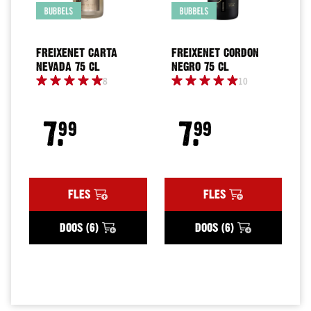
klare
cocktails
Likeuren
FREIXENET CARTA
FREIXENET CORDON
Tequila
NEVADA 75 CL
NEGRO 75 CL
Cocktails
8
10
Shots
7.
7.
Beerenburg
99
99
en
bitters
Likorettes
en
FLES
FLES
premixen
Vermouth
DOOS (6)
DOOS (6)
XXL
1,5
liter
flessen
Sterke