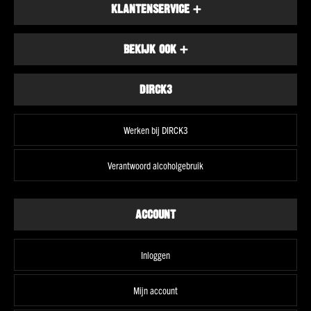
KLANTENSERVICE
+
Land
Schotland
BEKIJK OOK
+
Ierland
Amerika
DIRCK3
Alle
landen
Smaak
Werken bij DIRCK3
Fruitig
&
Verantwoord alcoholgebruik
elegant
Krachtig
&
ACCOUNT
rokerig
Kruidig
&
Inloggen
complex
Vol
Mijn account
&