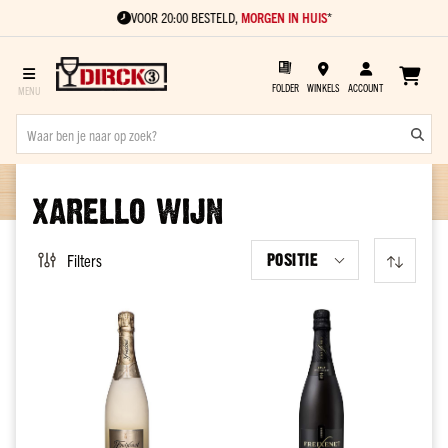
VOOR 20:00 BESTELD,
MORGEN IN HUIS
*
FOLDER
WINKELS
ACCOUNT
Sterke
drank
XARELLO WIJN
Soort
Gin
POSITIE
Filters
Vodka
Rum
Cognac
Vieux
Jenever
Kant
en