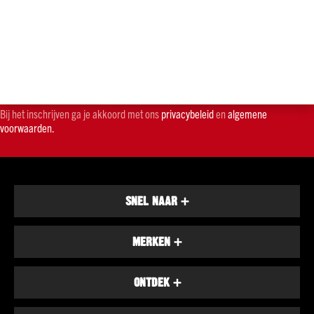
merken
Bacardi
Smirnoff
Hendrick's
Johnnie
Walker
Bij het inschrijven ga je akkoord met ons
privacybeleid
en
algemene
voorwaarden.
Licor
43
Alle
merken
SNEL NAAR
+
Whisky
Soort
Malt
MERKEN
+
Blend
Bourbon
ONTDEK
+
Alle
soorten