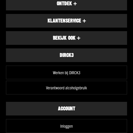
ONTDEK
+
Land
Schotland
KLANTENSERVICE
+
Ierland
Amerika
BEKIJK OOK
+
Alle
landen
Smaak
DIRCK3
Fruitig
&
elegant
Werken bij DIRCK3
Krachtig
&
Verantwoord alcoholgebruik
rokerig
Kruidig
&
ACCOUNT
complex
Vol
Inloggen
&