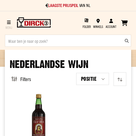
LAAGSTE PRIJSPEIL
VAN NL
FOLDER
WINKELS
ACCOUNT
Sterke
drank
NEDERLANDSE WIJN
Soort
Gin
POSITIE
Filters
Vodka
Rum
Cognac
Vieux
Jenever
Kant
en