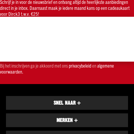
Schrijf je in voor de nieuwsbrief en ontvang altijd de heerlijkste aanbiedingen
merken
direct in je inbox. Daarnaast maak je iedere maand kans op een cadeaukaart
voor Dirck3 t.w.v. €25!
Bacardi
Smirnoff
Hendrick's
Johnnie
Walker
Licor
43
Bij het inschrijven ga je akkoord met ons
privacybeleid
en
algemene
voorwaarden.
Alle
merken
Whisky
Soort
Malt
SNEL NAAR
+
Blend
Bourbon
MERKEN
+
Alle
soorten