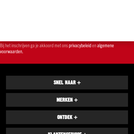
merken
Bacardi
Smirnoff
Hendrick's
Johnnie
Bij het inschrijven ga je akkoord met ons
privacybeleid
en
algemene
Walker
voorwaarden.
Licor
43
Alle
merken
SNEL NAAR
+
Whisky
Soort
Malt
MERKEN
+
Blend
Bourbon
ONTDEK
+
Alle
soorten