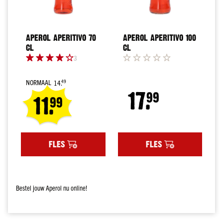
klare
cocktails
Likeuren
APEROL APERITIVO 70
APEROL APERITIVO 100
Tequila
CL
CL
Cocktails
3
Shots
NORMAAL
14.
49
Beerenburg
17.
Regular
99
11.
en
99
Price
bitters
Likorettes
Special
en
Price
premixen
FLES
FLES
Vermouth
XXL
1,5
Bestel jouw Aperol nu online!
liter
flessen
Sterke