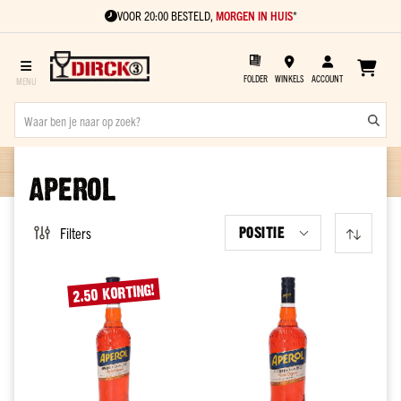
VOOR 20:00 BESTELD,
MORGEN IN HUIS
*
FOLDER
WINKELS
ACCOUNT
Sterke
drank
APEROL
Soort
Gin
POSITIE
Filters
Vodka
Rum
2.50 KORTING!
Cognac
Vieux
Jenever
Kant
en