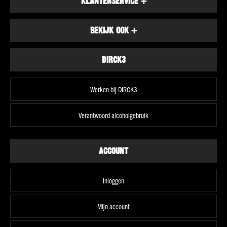
KLANTENSERVICE
+
Land
Schotland
BEKIJK OOK
+
Ierland
Amerika
DIRCK3
Alle
landen
Werken bij DIRCK3
Smaak
Fruitig
&
Verantwoord alcoholgebruik
elegant
Krachtig
&
ACCOUNT
rokerig
Kruidig
Inloggen
&
complex
Mijn account
Vol
&